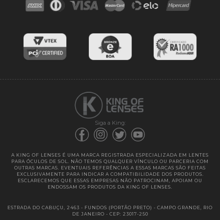
Blog
Cores das lentes
Lentes de Reposição
Entregas
Garantias
Siga a King:
A KING OF LENSES É UMA MARCA REGISTRADA ESPECIALIZADA EM LENTES
PARA ÓCULOS DE SOL. NÃO TEMOS QUALQUER VÍNCULO OU PARCERIA COM
OUTRAS MARCAS. EVENTUAIS REFERÊNCIAS A ESSAS MARCAS SÃO FEITAS
EXCLUSIVAMENTE PARA INDICAR A COMPATIBILIDADE DOS PRODUTOS.
ESCLARECEMOS QUE ESSAS EMPRESAS NÃO PATROCINAM, APOIAM OU
ENDOSSAM OS PRODUTOS DA KING OF LENSES.
ESTRADA DO CABUÇU, 2463 - FUNDOS (PORTÃO PRETO) - CAMPO GRANDE, RIO
DE JANEIRO - CEP: 23017-250