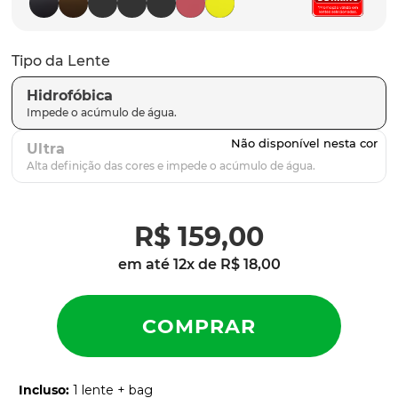
latch
9
º
sutro
10
º
Tipo da Lente
Hidrofóbica
Ultra
R$
159
,
00
em até
12
x de
R$
18
,
00
Incluso
:
1 lente + bag