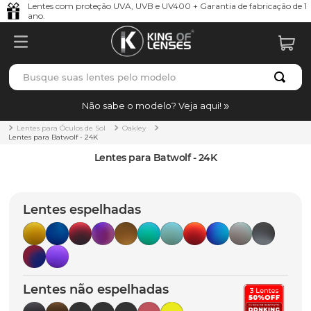
Lentes com proteção UVA, UVB e UV400 + Garantia de fabricação de 1
ano.
Busque suas lentes pelo modelo
TERMOS MAIS BUSCADOS
Não sabe o modelo? Veja aqui!
borrachas
1
º
Lentes para Óculos de Sol
Oakley
Lentes para Batwolf - 24K
holbrook
2
º
Lentes para Batwolf - 24K
juliet
3
º
bag
4
º
Lentes espelhadas
chaves
5
º
t-shock
6
º
gasket
7
º
Lentes não espelhadas
parafusos
8
º