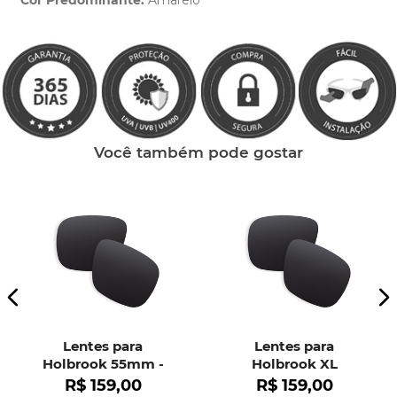
Cor Predominante:
Amarelo
Clique aqui
e peça ajuda dos nossos especialistas.
Você também pode gostar
Lentes para
Lentes para
Holbrook 55mm -
Holbrook XL
OO9102
R$
159
,
00
R$
159
,
00