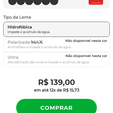
parafusos
9
º
gascan
10
º
Tipo da Lente
Hidrofóbica
Polarizada
Ultra
R$
139
,
00
em até
12
x de
R$
15
,
73