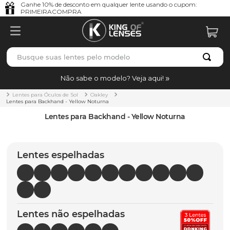
Ganhe 10% de desconto em qualquer lente usando o cupom:
PRIMEIRACOMPRA
Busque suas lentes pelo modelo
TERMOS MAIS BUSCADOS
Não sabe o modelo? Veja aqui!
borrachas
1
º
Lentes para Óculos de Sol
Oakley
Lentes para Backhand - Yellow Noturna
holbrook
2
º
Lentes para Backhand - Yellow Noturna
juliet
3
º
bag
4
º
Lentes espelhadas
chaves
5
º
t-shock
6
º
latch
7
º
Lentes não espelhadas
gasket
8
º