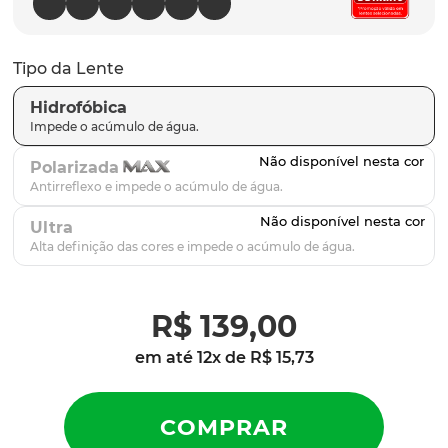
parafusos
9
º
gascan
10
º
Tipo da Lente
Hidrofóbica
Polarizada
Ultra
R$
139
,
00
em até
12
x de
R$
15
,
73