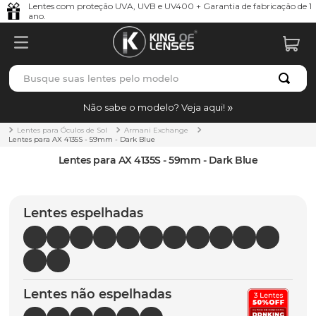
Lentes com proteção UVA, UVB e UV400 + Garantia de fabricação de 1
ano.
Busque suas lentes pelo modelo
TERMOS MAIS BUSCADOS
Não sabe o modelo? Veja aqui!
borrachas
1
º
Lentes para Óculos de Sol
Armani Exchange
Lentes para AX 4135S - 59mm - Dark Blue
holbrook
2
º
Lentes para AX 4135S - 59mm - Dark Blue
juliet
3
º
bag
4
º
Lentes espelhadas
chaves
5
º
t-shock
6
º
latch
7
º
Lentes não espelhadas
gasket
8
º