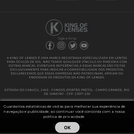
Garantias
Siga a King:
A KING OF LENSES É UMA MARCA REGISTRADA ESPECIALIZADA EM LENTES
PARA ÓCULOS DE SOL. NÃO TEMOS QUALQUER VÍNCULO OU PARCERIA COM
OUTRAS MARCAS. EVENTUAIS REFERÊNCIAS A ESSAS MARCAS SÃO FEITAS
EXCLUSIVAMENTE PARA INDICAR A COMPATIBILIDADE DOS PRODUTOS.
ESCLARECEMOS QUE ESSAS EMPRESAS NÃO PATROCINAM, APOIAM OU
ENDOSSAM OS PRODUTOS DA KING OF LENSES.
ESTRADA DO CABUÇU, 2463 - FUNDOS (PORTÃO PRETO) - CAMPO GRANDE, RIO
DE JANEIRO - CEP: 23017-250
Guardamos estatísticas de visitas para melhorar sua experiência de
@ 2025 | KING OF LENSES - KING OF IMPORTAÇÃO E DISTRIBUIÇÃO DE
LENTES LTDA ME | CNPJ: 13.682.533 / 0001-42
navegação e publicidade, ao continuar você concorda com a nossa
política de privacidade.
OK