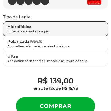
parafusos
9
º
gascan
10
º
Tipo da Lente
Hidrofóbica
Polarizada
Ultra
R$
139
,
00
em até
12
x de
R$
15
,
73