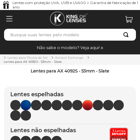
Lentes com proteção UVA, UVB e UV400 + Garantia de fabricação de 1
ano.
Busque suas lentes pelo modelo
TERMOS MAIS BUSCADOS
Não sabe o modelo? Veja aqui!
borrachas
1
º
Lentes para Óculos de Sol
Armani Exchange
Lentes para AX 4092S - 53mm - Slate
holbrook
2
º
Lentes para AX 4092S - 53mm - Slate
juliet
3
º
bag
4
º
Lentes espelhadas
chaves
5
º
t-shock
6
º
latch
7
º
Lentes não espelhadas
gasket
8
º