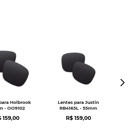
to do pedido, cobrindo defeitos de material e
. Isso inclui:
mento da película.
o de bolhas.
r falha no material das lentes.
ui
e peça ajuda dos nossos especialistas.
para Holbrook
Lentes para Justin
 - OO9102
RB4165L - 55mm
$
159
,
00
R$
159
,
00