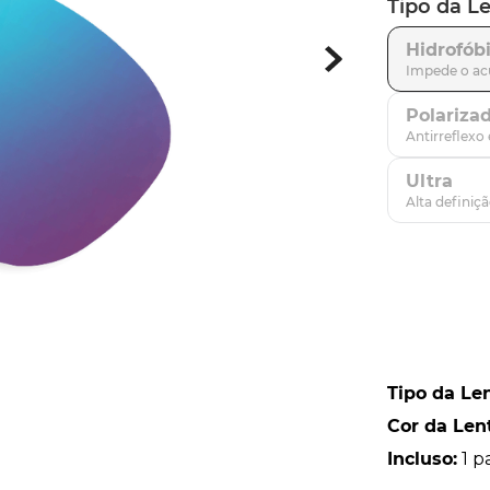
Tipo da L
parafusos
9
º
Hidrofób
gascan
10
º
Polariza
Ultra
Tipo da Le
Cor da Len
Incluso
:
1 p