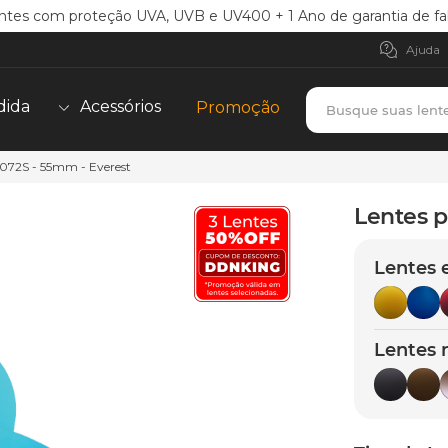
ntes com proteção UVA, UVB e UV400 + 1 Ano de garantia de fa
Ajuda
Busque suas lent
dida
Acessórios
Promoção
4072S - 55mm - Everest
TERMOS MAIS BUSCADOS
borrachas
1
º
Lentes p
holbrook
2
º
Lentes 
juliet
3
º
bag
4
º
chaves
5
º
Lentes 
t-shock
6
º
latch
7
º
gasket
8
º