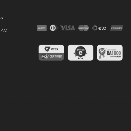
r?
 FAQ