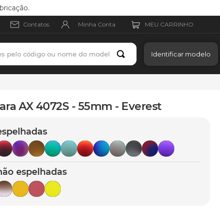
bricação.
Minha Conta
Contatos
es pelo código ou nome do modelo
Identificar modelo
ara AX 4072S - 55mm - Everest
espelhadas
não espelhadas