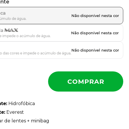
ente
ica
da
nte
:
Hidrofóbica
te
:
Everest
ar de lentes + minibag