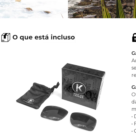
G
A
s
r
G
O
d
ma
•
•
•