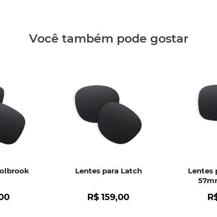
recebimen
fabricação
• Descola
Você também pode gostar
• Formaçã
• Qualque
Clique aq
Holbrook
Lentes para Latch
Lentes 
57mm
00
R$
159
,
00
R