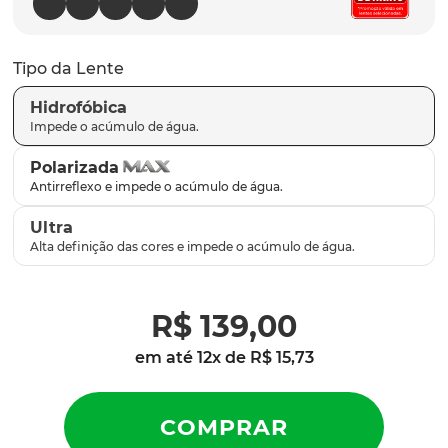
latch
9
º
sutro
10
º
Tipo da Lente
Hidrofóbica
Polarizada
Ultra
R$
139
,
00
em até
12
x de
R$
15
,
73