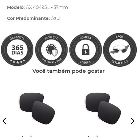
Modelo:
AX 4049SL - 57mm
Cor Predominante:
Azul
Clique aqui
e peça ajuda dos nossos especialistas.
Você também pode gostar