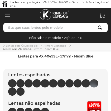
Lentes com proteção UVA, UVB e UV400 + Garantia de fabricação de 1
ano.
Busque suas lentes pelo modelo
TERMOS MAIS BUSCADOS
Não sabe o modelo? Veja aqui!
borrachas
1
º
Lentes para Óculos de Sol
Armani Exchange
Lentes para AX 4049SL - 57mm - Neom Blue
holbrook
2
º
Lentes para AX 4049SL - 57mm - Neom Blue
juliet
3
º
bag
4
º
Lentes espelhadas
chaves
5
º
t-shock
6
º
gasket
7
º
Lentes não espelhadas
parafusos
8
º