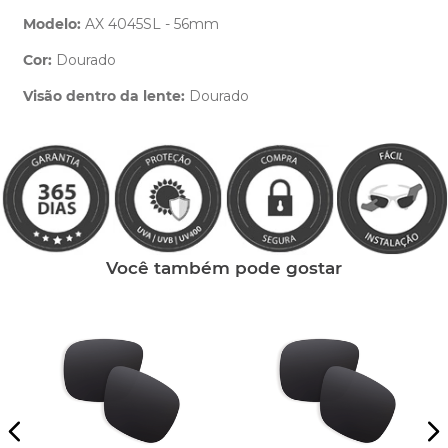
Modelo:
AX 4045SL - 56mm
Cor:
Dourado
Clique aqui
e peça ajuda dos nossos especialistas.
Visão dentro da lente:
Dourado
Você também pode gostar