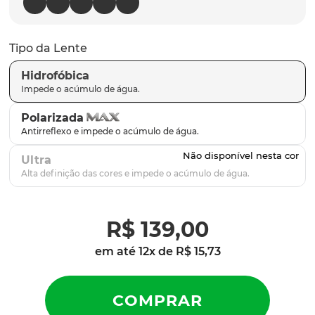
latch
9
º
sutro
10
º
Tipo da Lente
Hidrofóbica
Polarizada
Ultra
R$
139
,
00
em até
12
x de
R$
15
,
73