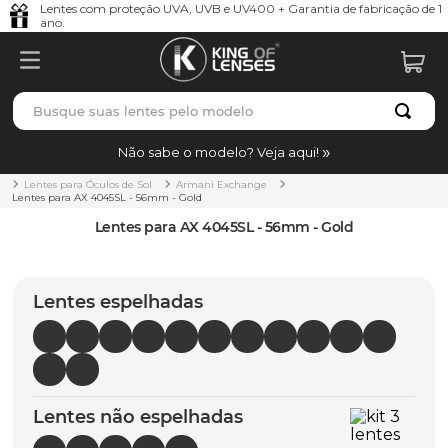
Lentes com proteção UVA, UVB e UV400 + Garantia de fabricação de 1
ano.
Busque suas lentes pelo modelo
TERMOS MAIS BUSCADOS
Não sabe o modelo? Veja aqui!
borrachas
1
º
Lentes para Óculos de Sol
Armani Exchange
Lentes para AX 4045SL - 56mm - Gold
holbrook
2
º
Lentes para AX 4045SL - 56mm - Gold
juliet
3
º
bag
4
º
Lentes espelhadas
chaves
5
º
t-shock
6
º
gasket
7
º
Lentes não espelhadas
parafusos
8
º