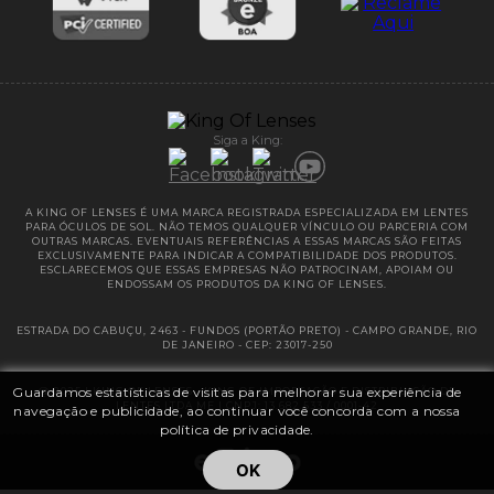
Entregas
Garantias
Siga a King:
A KING OF LENSES É UMA MARCA REGISTRADA ESPECIALIZADA EM LENTES
PARA ÓCULOS DE SOL. NÃO TEMOS QUALQUER VÍNCULO OU PARCERIA COM
OUTRAS MARCAS. EVENTUAIS REFERÊNCIAS A ESSAS MARCAS SÃO FEITAS
EXCLUSIVAMENTE PARA INDICAR A COMPATIBILIDADE DOS PRODUTOS.
ESCLARECEMOS QUE ESSAS EMPRESAS NÃO PATROCINAM, APOIAM OU
ENDOSSAM OS PRODUTOS DA KING OF LENSES.
ESTRADA DO CABUÇU, 2463 - FUNDOS (PORTÃO PRETO) - CAMPO GRANDE, RIO
DE JANEIRO - CEP: 23017-250
Guardamos estatísticas de visitas para melhorar sua experiência de
@ 2025 | KING OF LENSES - KING OF IMPORTAÇÃO E DISTRIBUIÇÃO DE
LENTES LTDA ME | CNPJ: 13.682.533 / 0001-42
navegação e publicidade, ao continuar você concorda com a nossa
política de privacidade.
OK