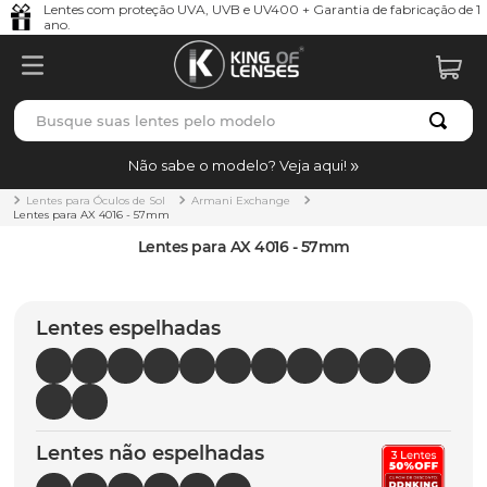
Lentes com proteção UVA, UVB e UV400 + Garantia de fabricação de 1
ano.
Busque suas lentes pelo modelo
TERMOS MAIS BUSCADOS
Não sabe o modelo? Veja aqui!
borrachas
1
º
Lentes para Óculos de Sol
Armani Exchange
Lentes para AX 4016 - 57mm
holbrook
2
º
Lentes para AX 4016 - 57mm
juliet
3
º
bag
4
º
Lentes espelhadas
chaves
5
º
t-shock
6
º
gasket
7
º
Lentes não espelhadas
parafusos
8
º