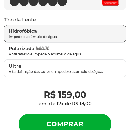
latch
9
º
sutro
10
º
Tipo da Lente
Hidrofóbica
Polarizada
Ultra
R$
159
,
00
em até
12
x de
R$
18
,
00