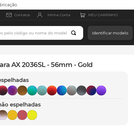
bricação.
Minha Conta
Contatos
es pelo código ou nome do modelo
Identificar modelo
ara AX 2036SL - 56mm - Gold
espelhadas
não espelhadas