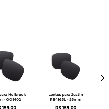
ui
e peça ajuda dos nossos especialistas.
para Holbrook
Lentes para Justin
 - OO9102
RB4165L - 55mm
$
159
,
00
R$
159
,
00