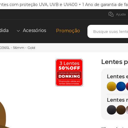
ntes com proteção UVA, UVB e UV400 + 1 Ano de garantia de fa
Ajuda
Busque suas lent
dida
Acessórios
Promoção
2036SL - 56mm - Gold
TERMOS MAIS BUSCADOS
borrachas
1
º
Lentes p
holbrook
2
º
Lentes 
juliet
3
º
bag
4
º
chaves
5
º
Lentes 
t-shock
6
º
gasket
7
º
parafusos
8
º