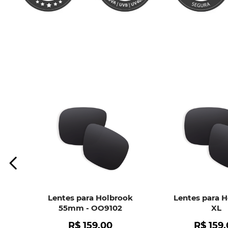
Lentes para Holbrook
Lentes para 
55mm - OO9102
XL
R$
159
,
00
R$
159
,