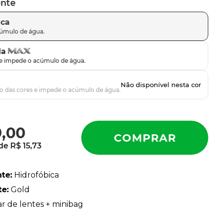
ente
ica
da
9
,
00
 de
R$
15
,
73
nte
:
Hidrofóbica
te
:
Gold
ar de lentes + minibag