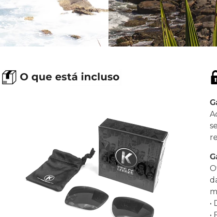
G
A
s
r
G
O
d
ma
•
•