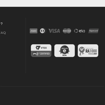
r?
 FAQ