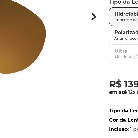
Tipo da L
latch
9
º
Hidrofób
sutro
10
º
Polariza
Ultra
R$
13
em até
12
x
Tipo da Le
Cor da Len
Incluso
:
1 p