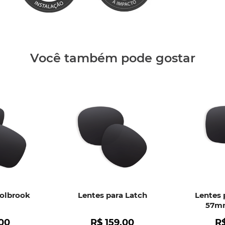
Clique aq
Você também pode gostar
Holbrook
Lentes para Latch
Lentes 
57mm
00
R$
159
,
00
R