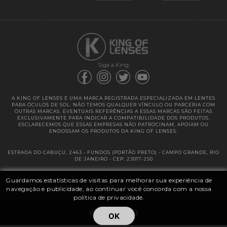
Garantias
Siga a King:
A KING OF LENSES É UMA MARCA REGISTRADA ESPECIALIZADA EM LENTES
PARA ÓCULOS DE SOL. NÃO TEMOS QUALQUER VÍNCULO OU PARCERIA COM
OUTRAS MARCAS. EVENTUAIS REFERÊNCIAS A ESSAS MARCAS SÃO FEITAS
EXCLUSIVAMENTE PARA INDICAR A COMPATIBILIDADE DOS PRODUTOS.
ESCLARECEMOS QUE ESSAS EMPRESAS NÃO PATROCINAM, APOIAM OU
ENDOSSAM OS PRODUTOS DA KING OF LENSES.
ESTRADA DO CABUÇU, 2463 - FUNDOS (PORTÃO PRETO) - CAMPO GRANDE, RIO
DE JANEIRO - CEP: 23017-250
Guardamos estatísticas de visitas para melhorar sua experiência de
@ 2025 | KING OF LENSES - KING OF IMPORTAÇÃO E DISTRIBUIÇÃO DE
LENTES LTDA ME | CNPJ: 13.682.533 / 0001-42
navegação e publicidade, ao continuar você concorda com a nossa
política de privacidade.
OK