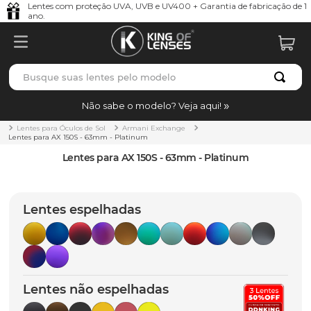
Lentes com proteção UVA, UVB e UV400 + Garantia de fabricação de 1
ano.
Busque suas lentes pelo modelo
TERMOS MAIS BUSCADOS
Não sabe o modelo? Veja aqui!
borrachas
1
º
Lentes para Óculos de Sol
Armani Exchange
Lentes para AX 150S - 63mm - Platinum
holbrook
2
º
Lentes para AX 150S - 63mm - Platinum
juliet
3
º
bag
4
º
Lentes espelhadas
chaves
5
º
t-shock
6
º
gasket
7
º
Lentes não espelhadas
parafusos
8
º