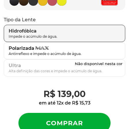
latch
9
º
sutro
10
º
Tipo da Lente
Hidrofóbica
Polarizada
Ultra
R$
139
,
00
em até
12
x de
R$
15
,
73