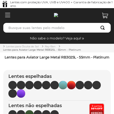
Lentes com proteção UVA, UVB e UV400 + Garantia de fabricação de 1
ano.
Busque suas lentes pelo modelo
TERMOS MAIS BUSCADOS
Não sabe o modelo? Veja aqui!
borrachas
1
º
Lentes para Óculos de Sol
Ray-Ban
Lentes para Aviator Large Metal RB3025L - 55mm - Platinum
holbrook
2
º
Lentes para Aviator Large Metal RB3025L - 55mm - Platinum
juliet
3
º
bag
4
º
Lentes espelhadas
chaves
5
º
t-shock
6
º
gasket
7
º
Lentes não espelhadas
parafusos
8
º