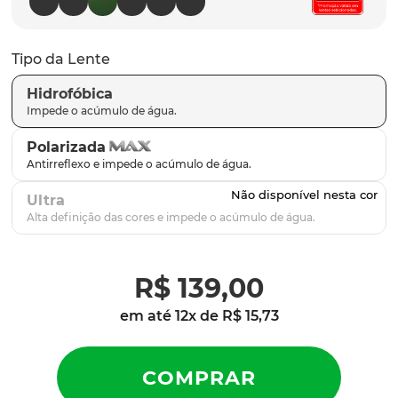
latch
9
º
sutro
10
º
Tipo da Lente
Hidrofóbica
Polarizada
Ultra
R$
139
,
00
em até
12
x de
R$
15
,
73