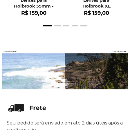
Lentes para
Lentes para
Holbrook 55mm -
Holbrook XL
OO9102
R$
159
,
00
R$
159
,
00
Seu pedido será enviado em até 2 dias úteis após a
confirmação.