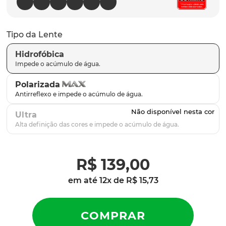
latch
9
º
sutro
10
º
Tipo da Lente
Hidrofóbica
Polarizada
Ultra
R$
139
,
00
em até
12
x de
R$
15
,
73