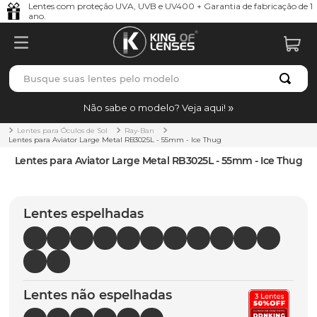
Lentes com proteção UVA, UVB e UV400 + Garantia de fabricação de 1
ano.
Busque suas lentes pelo modelo
TERMOS MAIS BUSCADOS
Não sabe o modelo? Veja aqui!
borrachas
1
º
Lentes para Óculos de Sol
Ray-Ban
Lentes para Aviator Large Metal RB3025L - 55mm - Ice Thug
holbrook
2
º
Lentes para Aviator Large Metal RB3025L - 55mm - Ice Thug
juliet
3
º
bag
4
º
Lentes espelhadas
chaves
5
º
t-shock
6
º
gasket
7
º
Lentes não espelhadas
parafusos
8
º