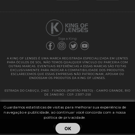
Garantias
Siga a King:
A KING OF LENSES É UMA MARCA REGISTRADA ESPECIALIZADA EM LENTES
PARA ÓCULOS DE SOL. NÃO TEMOS QUALQUER VÍNCULO OU PARCERIA COM
OUTRAS MARCAS. EVENTUAIS REFERÊNCIAS A ESSAS MARCAS SÃO FEITAS
EXCLUSIVAMENTE PARA INDICAR A COMPATIBILIDADE DOS PRODUTOS.
ESCLARECEMOS QUE ESSAS EMPRESAS NÃO PATROCINAM, APOIAM OU
ENDOSSAM OS PRODUTOS DA KING OF LENSES.
ESTRADA DO CABUÇU, 2463 - FUNDOS (PORTÃO PRETO) - CAMPO GRANDE, RIO
DE JANEIRO - CEP: 23017-250
Guardamos estatísticas de visitas para melhorar sua experiência de
@ 2025 | KING OF LENSES - KING OF IMPORTAÇÃO E DISTRIBUIÇÃO DE
LENTES LTDA ME | CNPJ: 13.682.533 / 0001-42
navegação e publicidade, ao continuar você concorda com a nossa
política de privacidade.
OK