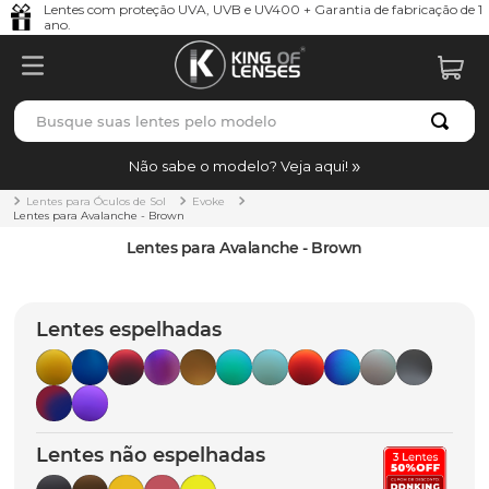
Lentes com proteção UVA, UVB e UV400 + Garantia de fabricação de 1
ano.
Busque suas lentes pelo modelo
TERMOS MAIS BUSCADOS
Não sabe o modelo? Veja aqui!
borrachas
1
º
Lentes para Óculos de Sol
Evoke
Lentes para Avalanche - Brown
holbrook
2
º
Lentes para Avalanche - Brown
juliet
3
º
bag
4
º
Lentes espelhadas
chaves
5
º
t-shock
6
º
gasket
7
º
Lentes não espelhadas
parafusos
8
º