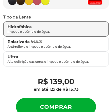
latch
9
º
sutro
10
º
Tipo da Lente
Hidrofóbica
Polarizada
Ultra
R$
139
,
00
em até
12
x de
R$
15
,
73