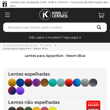
Lentes com proteção UVA, UVB e UV400 + Garantia de fabricação de 1
ano.
Busque suas lentes pelo modelo
TERMOS MAIS BUSCADOS
Não sabe o modelo? Veja aqui!
borrachas
1
º
Lentes para Óculos de Sol
Oakley
Lentes para Apparition - Neom Blue
holbrook
2
º
Lentes para Apparition - Neom Blue
juliet
3
º
bag
4
º
Lentes espelhadas
chaves
5
º
t-shock
6
º
gasket
7
º
Lentes não espelhadas
parafusos
8
º