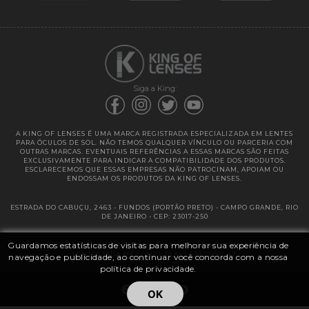
Garantias
Siga a King:
A KING OF LENSES É UMA MARCA REGISTRADA ESPECIALIZADA EM LENTES
PARA ÓCULOS DE SOL. NÃO TEMOS QUALQUER VÍNCULO OU PARCERIA COM
OUTRAS MARCAS. EVENTUAIS REFERÊNCIAS A ESSAS MARCAS SÃO FEITAS
EXCLUSIVAMENTE PARA INDICAR A COMPATIBILIDADE DOS PRODUTOS.
ESCLARECEMOS QUE ESSAS EMPRESAS NÃO PATROCINAM, APOIAM OU
ENDOSSAM OS PRODUTOS DA KING OF LENSES.
ESTRADA DO CABUÇU, 2463 - FUNDOS (PORTÃO PRETO) - CAMPO GRANDE, RIO
DE JANEIRO - CEP: 23017-250
Guardamos estatísticas de visitas para melhorar sua experiência de
@ 2025 | KING OF LENSES - KING OF IMPORTAÇÃO E DISTRIBUIÇÃO DE
LENTES LTDA ME | CNPJ: 13.682.533 / 0001-42
navegação e publicidade, ao continuar você concorda com a nossa
política de privacidade.
OK