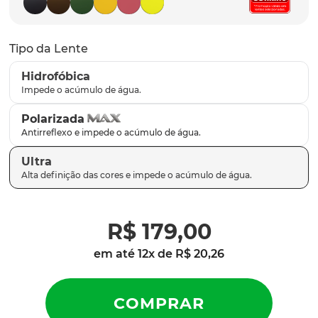
latch
9
º
sutro
10
º
Tipo da Lente
Hidrofóbica
Polarizada
Ultra
R$
179
,
00
em até
12
x de
R$
20
,
26