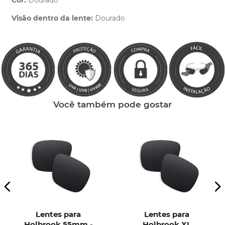
Cor:
Dourado
Clique aqui
e peça ajuda dos nossos especialistas.
Visão dentro da lente:
Dourado
Você também pode gostar
Lentes para
Lentes para
Holbrook 55mm -
Holbrook XL