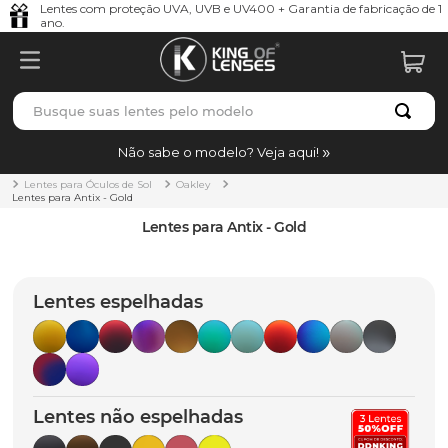
Lentes com proteção UVA, UVB e UV400 + Garantia de fabricação de 1
ano.
Busque suas lentes pelo modelo
TERMOS MAIS BUSCADOS
Não sabe o modelo? Veja aqui!
borrachas
1
º
Lentes para Óculos de Sol
Oakley
Lentes para Antix - Gold
holbrook
2
º
Lentes para Antix - Gold
juliet
3
º
bag
4
º
Lentes espelhadas
chaves
5
º
t-shock
6
º
gasket
7
º
Lentes não espelhadas
parafusos
8
º