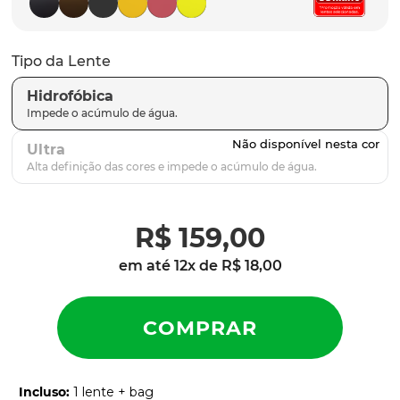
latch
9
º
sutro
10
º
Tipo da Lente
Hidrofóbica
Ultra
R$
159
,
00
em até
12
x de
R$
18
,
00
Incluso
:
1 lente + bag