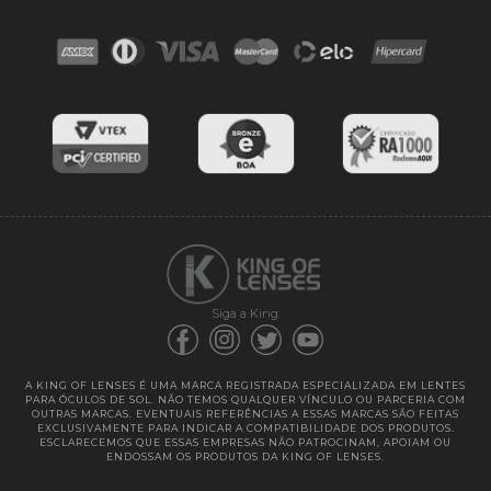
Contato
Troca e devoluções
Blog
Cores das lentes
Lentes de Reposição
Entregas
Garantias
Siga a King:
A KING OF LENSES É UMA MARCA REGISTRADA ESPECIALIZADA EM LENTES
PARA ÓCULOS DE SOL. NÃO TEMOS QUALQUER VÍNCULO OU PARCERIA COM
OUTRAS MARCAS. EVENTUAIS REFERÊNCIAS A ESSAS MARCAS SÃO FEITAS
EXCLUSIVAMENTE PARA INDICAR A COMPATIBILIDADE DOS PRODUTOS.
ESCLARECEMOS QUE ESSAS EMPRESAS NÃO PATROCINAM, APOIAM OU
ENDOSSAM OS PRODUTOS DA KING OF LENSES.