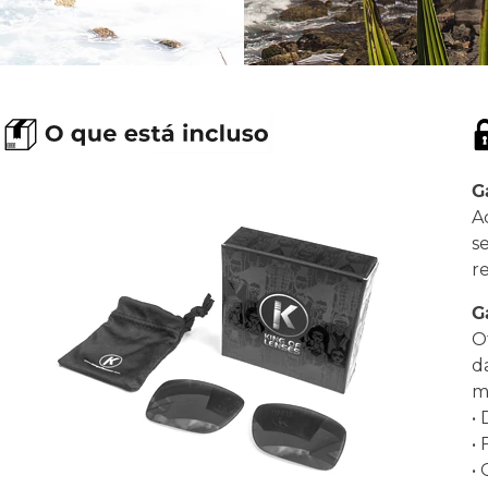
G
A
s
r
G
O
d
ma
•
•
•