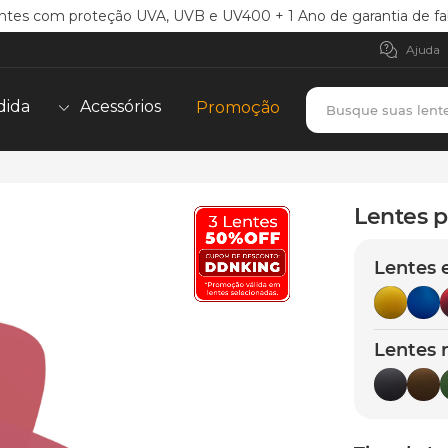
ntes com proteção UVA, UVB e UV400 + 1 Ano de garantia de fa
Ajuda
Busque suas lent
dida
Acessórios
Promoção
TERMOS MAIS BUSCADOS
borrachas
1
º
Lentes p
holbrook
2
º
Lentes 
juliet
3
º
bag
4
º
chaves
5
º
Lentes 
t-shock
6
º
gasket
7
º
parafusos
8
º