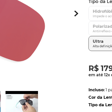
Tipo da L
latch
9
º
Hidrofób
sutro
10
º
Polariza
Ultra
R$
17
em até
12
x
Incluso
:
1 p
Cor da Len
Tipo da Le