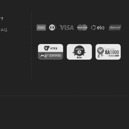
r?
 FAQ