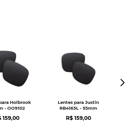
ui
e peça ajuda dos nossos especialistas.
para Holbrook
Lentes para Justin
 - OO9102
RB4165L - 55mm
$
159
,
00
R$
159
,
00