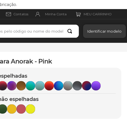
bricação.
Minha Conta
Contatos
es pelo código ou nome do modelo
Identificar modelo
ara Anorak - Pink
espelhadas
não espelhadas