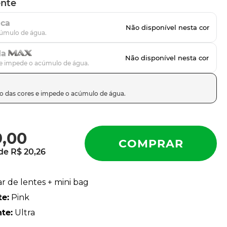
ente
ica
da
9
,
00
 de
R$
20
,
26
ar de lentes + mini bag
te
:
Pink
nte
:
Ultra