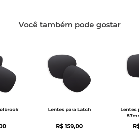
Clique aq
Você também pode gostar
Holbrook
Lentes para Latch
Lentes 
57mm
00
R$
159
,
00
R