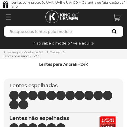
Lentes com proteção UVA, UVB e UV400 + Garantia de fabricação de 1
ano.
Busque suas lentes pelo modelo
TERMOS MAIS BUSCADOS
Não sabe o modelo? Veja aqui!
borrachas
1
º
Lentes para Óculos de Sol
Oakley
Lentes para Anorak - 24K
holbrook
2
º
Lentes para Anorak - 24K
juliet
3
º
bag
4
º
Lentes espelhadas
chaves
5
º
t-shock
6
º
latch
7
º
Lentes não espelhadas
gasket
8
º