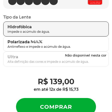
parafusos
9
º
gascan
10
º
Tipo da Lente
Hidrofóbica
Polarizada
Ultra
R$
139
,
00
em até
12
x de
R$
15
,
73