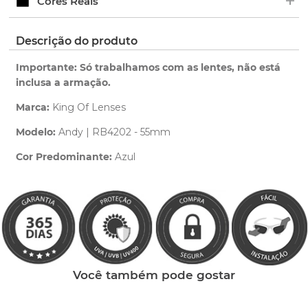
+
Cores Reais
pedido.
ano de garantia para qualquer defeito de
fabricação.
Clique aqui
para ver as cores reais. Você será
Descrição do produto
Saiba mais
redirecionado para nossa Central de Ajuda.
sobre nossa garantia completa.
Importante: Só trabalhamos com as lentes, não está
inclusa a armação.
Marca:
King Of Lenses
Modelo:
Andy | RB4202 - 55mm
Cor Predominante:
Azul
Clique aqui
e peça ajuda dos nossos especialistas.
Você também pode gostar