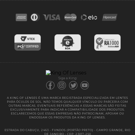
Contato
Troca e devoluções
Blog
Cores das lentes
Lentes de Reposição
Entregas
Garantias
Siga a King:
A KING OF LENSES É UMA MARCA REGISTRADA ESPECIALIZADA EM LENTES
PARA ÓCULOS DE SOL. NÃO TEMOS QUALQUER VÍNCULO OU PARCERIA COM
OUTRAS MARCAS. EVENTUAIS REFERÊNCIAS A ESSAS MARCAS SÃO FEITAS
EXCLUSIVAMENTE PARA INDICAR A COMPATIBILIDADE DOS PRODUTOS.
ESCLARECEMOS QUE ESSAS EMPRESAS NÃO PATROCINAM, APOIAM OU
ENDOSSAM OS PRODUTOS DA KING OF LENSES.
ESTRADA DO CABUÇU, 2463 - FUNDOS (PORTÃO PRETO) - CAMPO GRANDE, RIO
DE JANEIRO - CEP: 23017-250