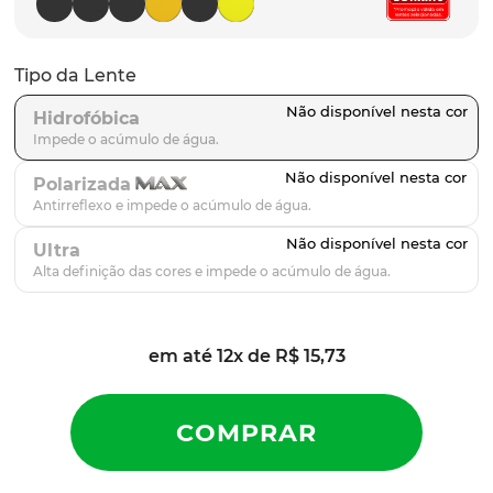
parafusos
9
º
gascan
10
º
Tipo da Lente
Hidrofóbica
Polarizada
Ultra
em até
12
x de
R$
15
,
73