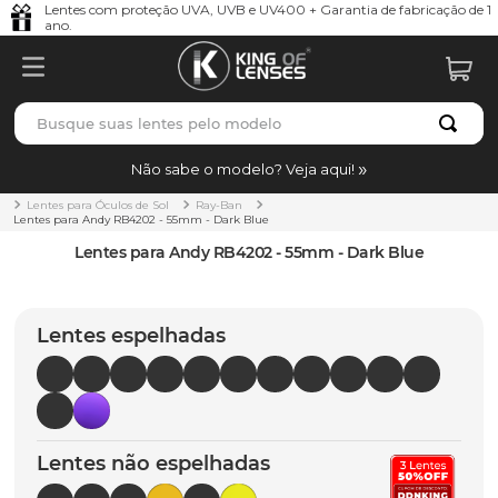
Lentes com proteção UVA, UVB e UV400 + Garantia de fabricação de 1
ano.
Busque suas lentes pelo modelo
TERMOS MAIS BUSCADOS
Não sabe o modelo? Veja aqui!
borrachas
1
º
Lentes para Óculos de Sol
Ray-Ban
Lentes para Andy RB4202 - 55mm - Dark Blue
holbrook
2
º
Lentes para Andy RB4202 - 55mm - Dark Blue
juliet
3
º
bag
4
º
Lentes espelhadas
chaves
5
º
t-shock
6
º
latch
7
º
Lentes não espelhadas
gasket
8
º