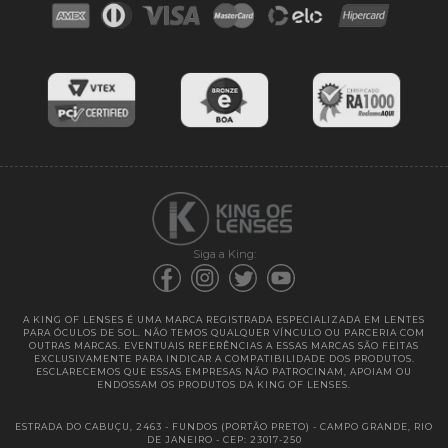
Blog
Cores das lentes
Lentes de Reposição
Entregas
Garantias
Siga a King:
A KING OF LENSES É UMA MARCA REGISTRADA ESPECIALIZADA EM LENTES
PARA ÓCULOS DE SOL. NÃO TEMOS QUALQUER VÍNCULO OU PARCERIA COM
OUTRAS MARCAS. EVENTUAIS REFERÊNCIAS A ESSAS MARCAS SÃO FEITAS
EXCLUSIVAMENTE PARA INDICAR A COMPATIBILIDADE DOS PRODUTOS.
ESCLARECEMOS QUE ESSAS EMPRESAS NÃO PATROCINAM, APOIAM OU
ENDOSSAM OS PRODUTOS DA KING OF LENSES.
ESTRADA DO CABUÇU, 2463 - FUNDOS (PORTÃO PRETO) - CAMPO GRANDE, RIO
DE JANEIRO - CEP: 23017-250