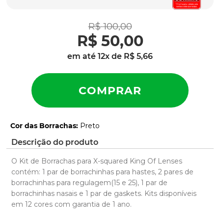
latch
9
º
sutro
10
º
R$
100
,
00
R$
50
,
00
em até
12
x de
R$
5
,
66
Cor das Borrachas
:
Preto
Descrição do produto
O Kit de Borrachas para X-squared King Of Lenses
contém: 1 par de borrachinhas para hastes, 2 pares de
borrachinhas para regulagem(15 e 25), 1 par de
borrachinhas nasais e 1 par de gaskets. Kits disponíveis
em 12 cores com garantia de 1 ano.