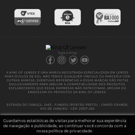
Lentes de Reposição
Entregas
Garantias
Siga a King:
A KING OF LENSES É UMA MARCA REGISTRADA ESPECIALIZADA EM LENTES
PARA ÓCULOS DE SOL. NÃO TEMOS QUALQUER VÍNCULO OU PARCERIA COM
OUTRAS MARCAS. EVENTUAIS REFERÊNCIAS A ESSAS MARCAS SÃO FEITAS
EXCLUSIVAMENTE PARA INDICAR A COMPATIBILIDADE DOS PRODUTOS.
ESCLARECEMOS QUE ESSAS EMPRESAS NÃO PATROCINAM, APOIAM OU
ENDOSSAM OS PRODUTOS DA KING OF LENSES.
ESTRADA DO CABUÇU, 2463 - FUNDOS (PORTÃO PRETO) - CAMPO GRANDE,
RIO DE JANEIRO - CEP: 23017-250
Guardamos estatísticas de visitas para melhorar sua experiência
@ 2025 | KING OF LENSES - KING OF IMPORTAÇÃO E DISTRIBUIÇÃO DE
de navegação e publicidade, ao continuar você concorda com a
LENTES LTDA ME | CNPJ: 13.682.533 / 0001-42
nossa política de privacidade.