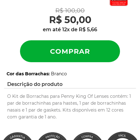
latch
9
º
R$
100
,
00
sutro
10
º
R$
50
,
00
em até
12
x de
R$
5
,
66
Cor das Borrachas
:
Branco
Descrição do produto
O Kit de Borrachas para Penny King Of Lenses contém: 1
par de borrachinhas para hastes, 1 par de borrachinhas
nasais e 1 par de gaskets. Kits disponíveis em 12 cores
com garantia de 1 ano.