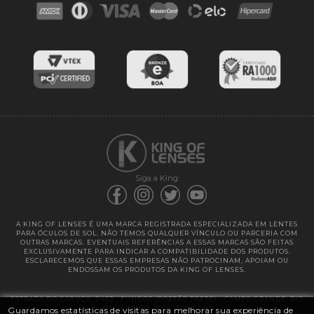
Blog
Cores das lentes
Lentes de Reposição
Entregas
Garantias
Siga a King:
A KING OF LENSES É UMA MARCA REGISTRADA ESPECIALIZADA EM LENTES
PARA ÓCULOS DE SOL. NÃO TEMOS QUALQUER VÍNCULO OU PARCERIA COM
OUTRAS MARCAS. EVENTUAIS REFERÊNCIAS A ESSAS MARCAS SÃO FEITAS
EXCLUSIVAMENTE PARA INDICAR A COMPATIBILIDADE DOS PRODUTOS.
ESCLARECEMOS QUE ESSAS EMPRESAS NÃO PATROCINAM, APOIAM OU
ENDOSSAM OS PRODUTOS DA KING OF LENSES.
ESTRADA DO CABUÇU, 2463 - FUNDOS (PORTÃO PRETO) - CAMPO GRANDE, RIO
DE JANEIRO - CEP: 23017-250
Guardamos estatísticas de visitas para melhorar sua experiência de