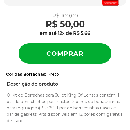
parafusos
9
º
gascan
10
º
R$
100
,
00
R$
50
,
00
em até
12
x de
R$
5
,
66
Cor das Borrachas
:
Preto
Descrição do produto
O Kit de Borrachas para Juliet King Of Lenses contém: 1
par de borrachinhas para hastes, 2 pares de borrachinhas
para regulagem(15 e 25), 1 par de borrachinhas nasais e 1
par de gaskets. Kits disponíveis em 12 cores com garantia
de 1 ano.