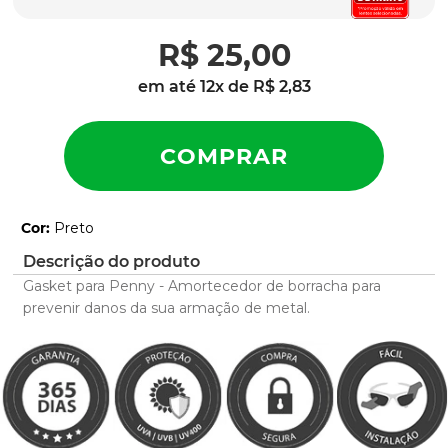
latch
9
º
R$
25
,
00
sutro
10
º
em até
12
x de
R$
2
,
83
Cor
:
Preto
Descrição do produto
Gasket para Penny - Amortecedor de borracha para
prevenir danos da sua armação de metal.