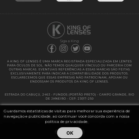
Garantias
Siga a King:
A KING OF LENSES É UMA MARCA REGISTRADA ESPECIALIZADA EM LENTES
PARA ÓCULOS DE SOL. NÃO TEMOS QUALQUER VÍNCULO OU PARCERIA COM
OUTRAS MARCAS. EVENTUAIS REFERÊNCIAS A ESSAS MARCAS SÃO FEITAS
EXCLUSIVAMENTE PARA INDICAR A COMPATIBILIDADE DOS PRODUTOS.
ESCLARECEMOS QUE ESSAS EMPRESAS NÃO PATROCINAM, APOIAM OU
ENDOSSAM OS PRODUTOS DA KING OF LENSES.
ESTRADA DO CABUÇU, 2463 - FUNDOS (PORTÃO PRETO) - CAMPO GRANDE, RIO
DE JANEIRO - CEP: 23017-250
Guardamos estatísticas de visitas para melhorar sua experiência de
@ 2025 | KING OF LENSES - KING OF IMPORTAÇÃO E DISTRIBUIÇÃO DE
navegação e publicidade, ao continuar você concorda com a nossa
LENTES LTDA ME | CNPJ: 13.682.533 / 0001-42
política de privacidade.
OK