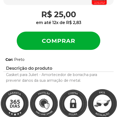
latch
9
º
R$
25
,
00
sutro
10
º
em até
12
x de
R$
2
,
83
Cor
:
Preto
Descrição do produto
Gasket para Juliet - Amortecedor de borracha para
prevenir danos da sua armação de metal.