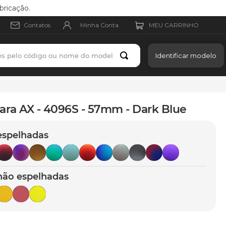
bricação.
Minha Conta
Contatos
es pelo código ou nome do modelo
Identificar modelo
ara AX - 4096S - 57mm - Dark Blue
espelhadas
não espelhadas