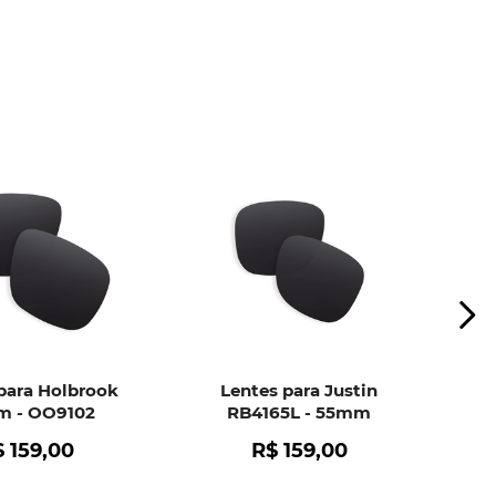
to do pedido, cobrindo defeitos de material e
. Isso inclui:
mento da película.
o de bolhas.
r falha no material das lentes.
ui
e peça ajuda dos nossos especialistas.
para Holbrook
Lentes para Justin
 - OO9102
RB4165L - 55mm
$
159
,
00
R$
159
,
00