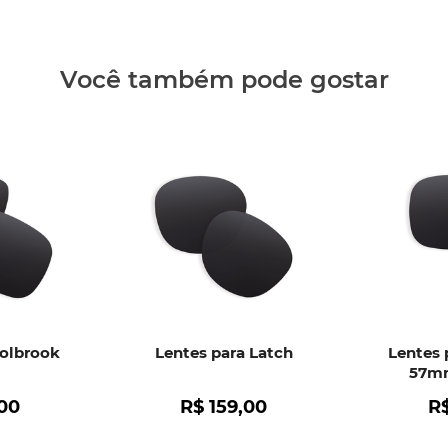
recebimen
fabricação
• Descola
Você também pode gostar
• Formaçã
• Qualque
Clique aq
Holbrook
Lentes para Latch
Lentes 
57mm
00
R$
159
,
00
R