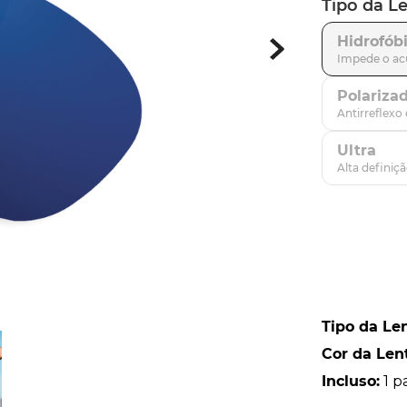
Tipo da L
parafusos
9
º
Hidrofób
gascan
10
º
Polariza
Ultra
Tipo da Le
Cor da Len
Incluso
:
1 p