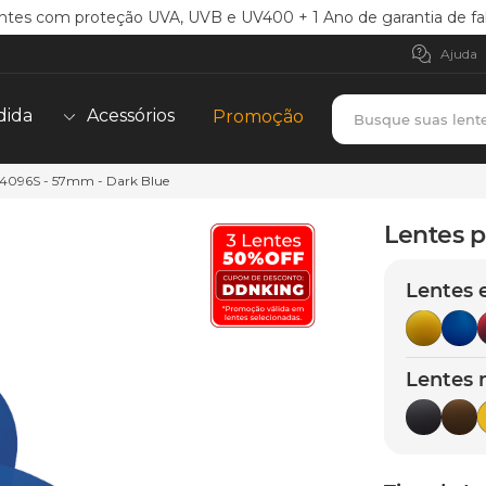
ntes com proteção UVA, UVB e UV400 + 1 Ano de garantia de fa
Ajuda
Busque suas lent
dida
Acessórios
Promoção
- 4096S - 57mm - Dark Blue
TERMOS MAIS BUSCADOS
borrachas
1
º
Lentes p
holbrook
2
º
Lentes 
juliet
3
º
bag
4
º
chaves
5
º
Lentes 
t-shock
6
º
latch
7
º
gasket
8
º