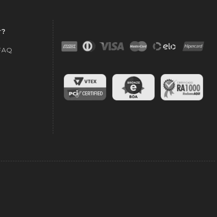
r?
 FAQ