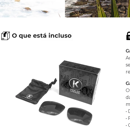
G
A
s
r
G
O
d
ma
•
•
•