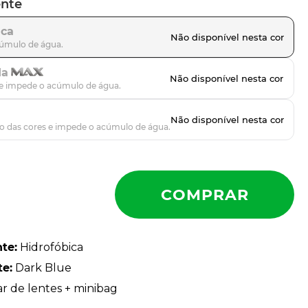
ente
ica
da
nte
:
Hidrofóbica
te
:
Dark Blue
ar de lentes + minibag