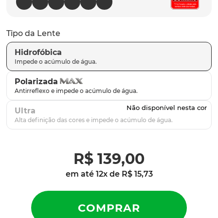
latch
9
º
sutro
10
º
Tipo da Lente
Hidrofóbica
Polarizada
Ultra
R$
139
,
00
em até
12
x de
R$
15
,
73