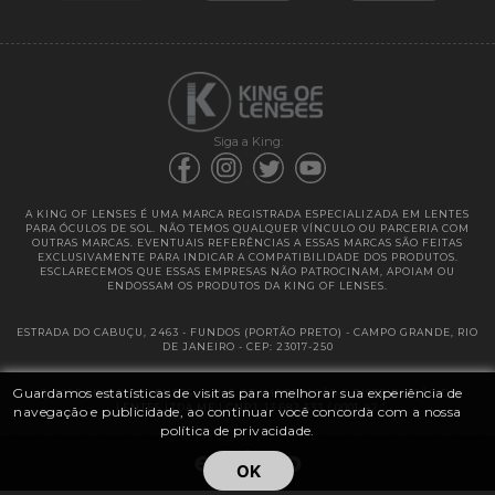
Garantias
Siga a King:
A KING OF LENSES É UMA MARCA REGISTRADA ESPECIALIZADA EM LENTES
PARA ÓCULOS DE SOL. NÃO TEMOS QUALQUER VÍNCULO OU PARCERIA COM
OUTRAS MARCAS. EVENTUAIS REFERÊNCIAS A ESSAS MARCAS SÃO FEITAS
EXCLUSIVAMENTE PARA INDICAR A COMPATIBILIDADE DOS PRODUTOS.
ESCLARECEMOS QUE ESSAS EMPRESAS NÃO PATROCINAM, APOIAM OU
ENDOSSAM OS PRODUTOS DA KING OF LENSES.
ESTRADA DO CABUÇU, 2463 - FUNDOS (PORTÃO PRETO) - CAMPO GRANDE, RIO
DE JANEIRO - CEP: 23017-250
Guardamos estatísticas de visitas para melhorar sua experiência de
@ 2025 | KING OF LENSES - KING OF IMPORTAÇÃO E DISTRIBUIÇÃO DE
LENTES LTDA ME | CNPJ: 13.682.533 / 0001-42
navegação e publicidade, ao continuar você concorda com a nossa
política de privacidade.
OK