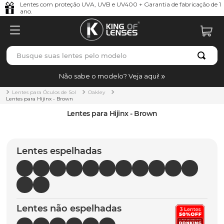
Lentes com proteção UVA, UVB e UV400 + Garantia de fabricação de 1
ano.
Busque suas lentes pelo modelo
TERMOS MAIS BUSCADOS
Não sabe o modelo? Veja aqui!
borrachas
1
º
Lentes para Óculos de Sol
Oakley
Lentes para Hijinx - Brown
holbrook
2
º
Lentes para Hijinx - Brown
juliet
3
º
bag
4
º
Lentes espelhadas
chaves
5
º
t-shock
6
º
gasket
7
º
Lentes não espelhadas
parafusos
8
º