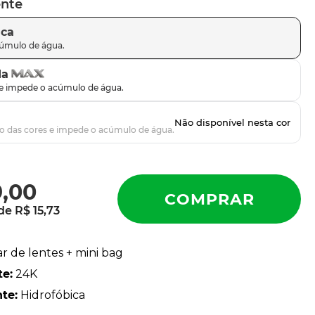
ente
ica
da
9
,
00
 de
R$
15
,
73
ar de lentes + mini bag
te
:
24K
nte
:
Hidrofóbica