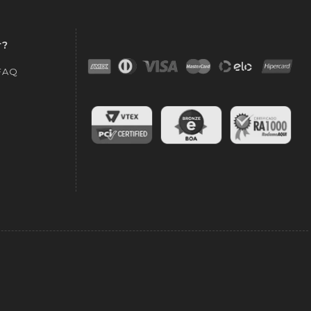
r?
 FAQ