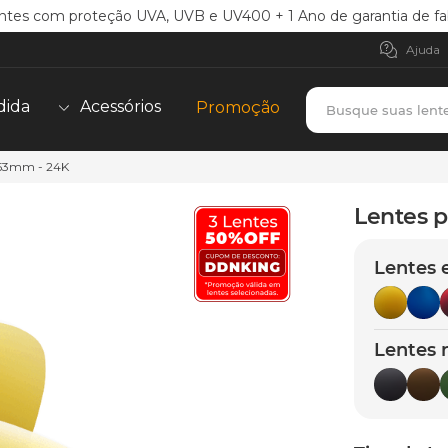
ntes com proteção UVA, UVB e UV400 + 1 Ano de garantia de fa
Ajuda
Busque suas lent
dida
Acessórios
Promoção
 53mm - 24K
TERMOS MAIS BUSCADOS
borrachas
1
º
Lentes 
holbrook
2
º
Lentes 
juliet
3
º
bag
4
º
chaves
5
º
Lentes 
t-shock
6
º
gasket
7
º
parafusos
8
º