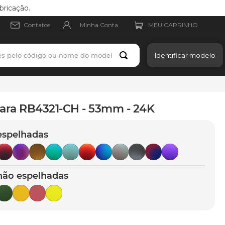
bricação.
Minha Conta
Contatos
es pelo código ou nome do modelo
Identificar modelo
para RB4321-CH - 53mm - 24K
espelhadas
não espelhadas