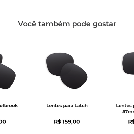
Clique aq
Você também pode gostar
Holbrook
Lentes para Latch
Lentes 
57mm
00
R$
159
,
00
R