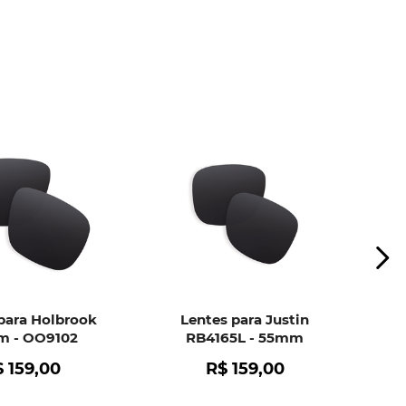
ui
e peça ajuda dos nossos especialistas.
para Holbrook
Lentes para Justin
 - OO9102
RB4165L - 55mm
$
159
,
00
R$
159
,
00