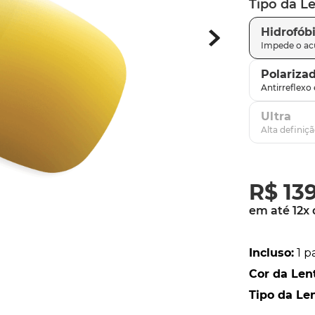
Tipo da L
latch
9
º
Hidrofób
sutro
10
º
Polariza
Ultra
R$
13
em até
12
x
Incluso
:
1 p
Cor da Len
Tipo da Le