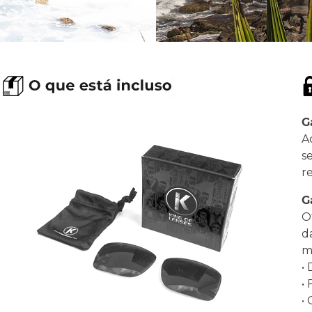
G
A
s
r
G
O
d
ma
•
•
•