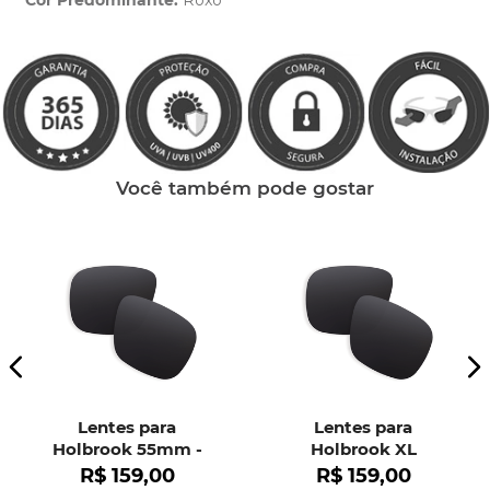
Cor Predominante:
Roxo
Clique aqui
e peça ajuda dos nossos especialistas.
Você também pode gostar
Lentes para
Lentes para
Holbrook 55mm -
Holbrook XL
OO9102
R$
159
,
00
R$
159
,
00