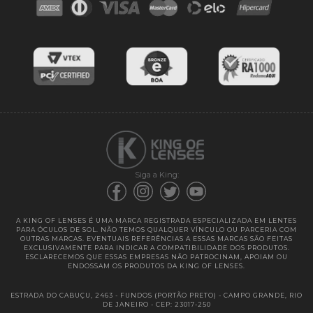
Blog
Cores das lentes
Lentes de Reposição
Entregas
Garantias
Siga a King:
A KING OF LENSES É UMA MARCA REGISTRADA ESPECIALIZADA EM LENTES
PARA ÓCULOS DE SOL. NÃO TEMOS QUALQUER VÍNCULO OU PARCERIA COM
OUTRAS MARCAS. EVENTUAIS REFERÊNCIAS A ESSAS MARCAS SÃO FEITAS
EXCLUSIVAMENTE PARA INDICAR A COMPATIBILIDADE DOS PRODUTOS.
ESCLARECEMOS QUE ESSAS EMPRESAS NÃO PATROCINAM, APOIAM OU
ENDOSSAM OS PRODUTOS DA KING OF LENSES.
ESTRADA DO CABUÇU, 2463 - FUNDOS (PORTÃO PRETO) - CAMPO GRANDE, RIO
DE JANEIRO - CEP: 23017-250