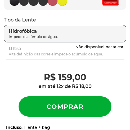
latch
9
º
sutro
10
º
Tipo da Lente
Hidrofóbica
Ultra
R$
159
,
00
em até
12
x de
R$
18
,
00
Incluso
:
1 lente + bag