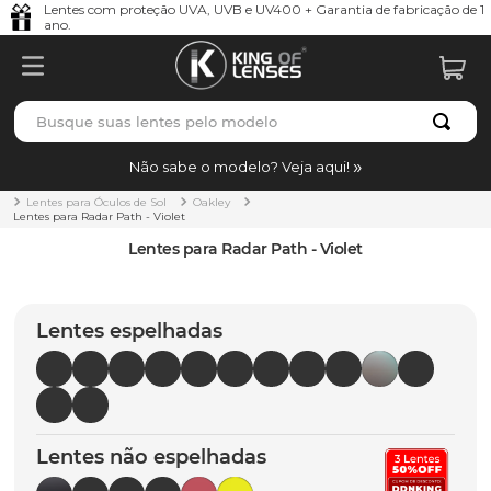
Lentes com proteção UVA, UVB e UV400 + Garantia de fabricação de 1
ano.
Busque suas lentes pelo modelo
TERMOS MAIS BUSCADOS
Não sabe o modelo? Veja aqui!
borrachas
1
º
Lentes para Óculos de Sol
Oakley
Lentes para Radar Path - Violet
holbrook
2
º
Lentes para Radar Path - Violet
juliet
3
º
bag
4
º
Lentes espelhadas
chaves
5
º
t-shock
6
º
gasket
7
º
Lentes não espelhadas
parafusos
8
º