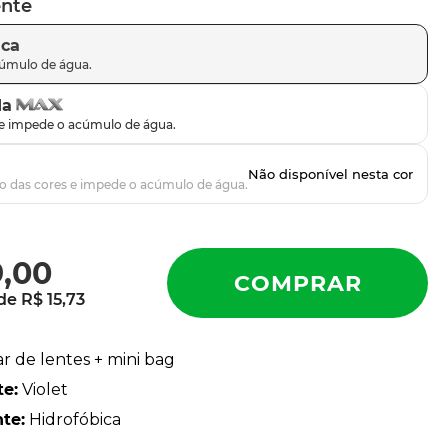
ente
ica
da
9
,
00
 de
R$
15
,
73
ar de lentes + mini bag
te
:
Violet
nte
:
Hidrofóbica