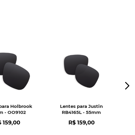
ui
e peça ajuda dos nossos especialistas.
para Holbrook
Lentes para Justin
 - OO9102
RB4165L - 55mm
$
159
,
00
R$
159
,
00