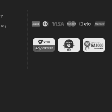
r?
 FAQ