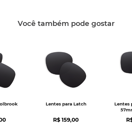
Clique aq
Você também pode gostar
Holbrook
Lentes para Latch
Lentes 
57mm
00
R$
159
,
00
R