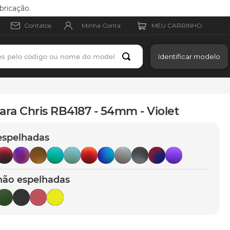
bricação.
Minha Conta
Contatos
es pelo código ou nome do modelo
Identificar modelo
ara Chris RB4187 - 54mm - Violet
espelhadas
não espelhadas