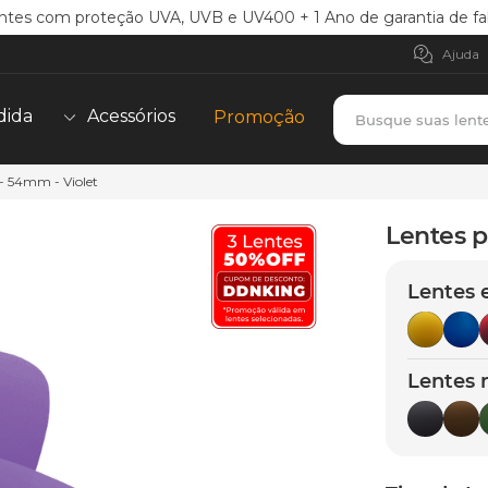
ntes com proteção UVA, UVB e UV400 + 1 Ano de garantia de fa
Ajuda
Busque suas lent
dida
Acessórios
Promoção
- 54mm - Violet
TERMOS MAIS BUSCADOS
borrachas
1
º
Lentes p
holbrook
2
º
Lentes 
juliet
3
º
bag
4
º
chaves
5
º
Lentes 
t-shock
6
º
latch
7
º
gasket
8
º