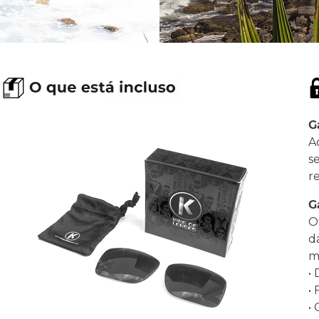
G
A
s
r
G
O
d
ma
•
•
•