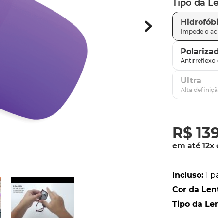
Tipo da L
parafusos
9
º
Hidrofób
gascan
10
º
Polariza
Ultra
R$
13
em até
12
x
Incluso
:
1 p
Cor da Len
Tipo da Le