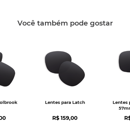
Clique aq
Você também pode gostar
Holbrook
Lentes para Latch
Lentes 
57mm
00
R$
159
,
00
R