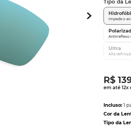
Tipo da L
latch
9
º
Hidrofób
sutro
10
º
Polariza
Ultra
R$
13
em até
12
x
Incluso
:
1 p
Cor da Len
Tipo da Le