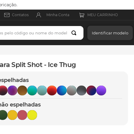
ricação.
Minha Conta
Contatos
es pelo código ou nome do modelo
Identificar modelo
ara Split Shot - Ice Thug
espelhadas
não espelhadas