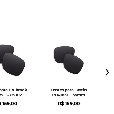
ui
e peça ajuda dos nossos especialistas.
para Holbrook
Lentes para Justin
 - OO9102
RB4165L - 55mm
$
159
,
00
R$
159
,
00