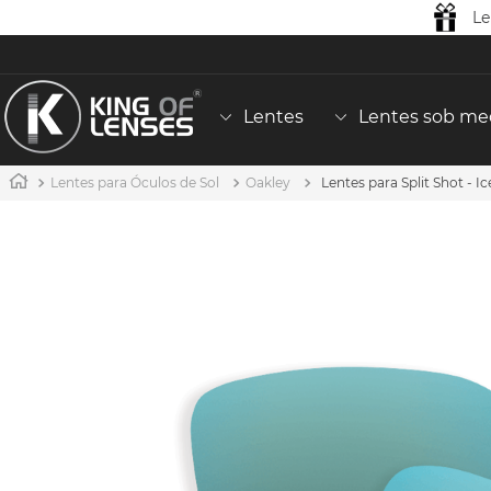
Le
Lentes
Lentes sob me
Lentes para Óculos de Sol
Oakley
Lentes para Split Shot - I