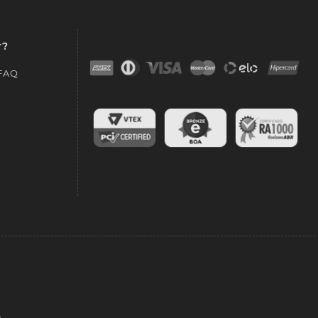
r?
 FAQ