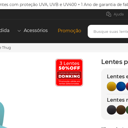
ntes com proteção UVA, UVB e UV400 + 1 Ano de garantia de fab
Ajuda
Busque suas lent
dida
Acessórios
Promoção
ce Thug
TERMOS MAIS BUSCADOS
borrachas
1
º
Lentes p
holbrook
2
º
Lentes 
juliet
3
º
bag
4
º
chaves
5
º
Lentes 
t-shock
6
º
gasket
7
º
parafusos
8
º