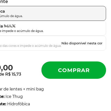
ente
ica
da
9
,
00
 de
R$
15
,
73
ar de lentes + mini bag
te
:
Ice Thug
nte
:
Hidrofóbica