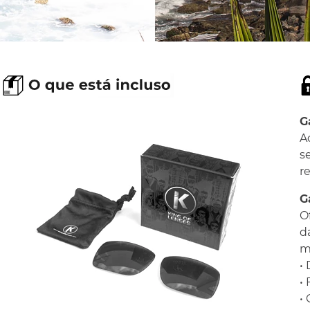
G
A
s
r
G
O
d
ma
•
•
•