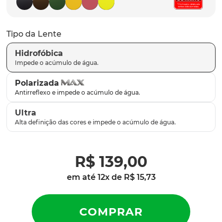
parafusos
9
º
gascan
10
º
Tipo da Lente
Hidrofóbica
Polarizada
Ultra
R$
139
,
00
em até
12
x de
R$
15
,
73