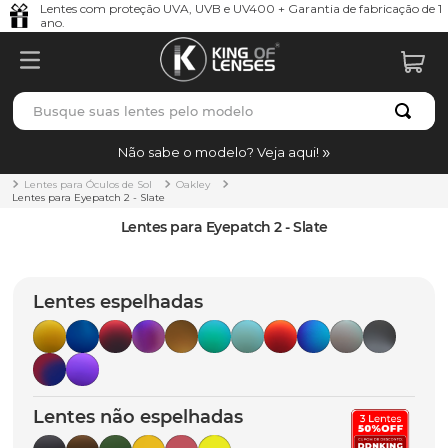
Lentes com proteção UVA, UVB e UV400 + Garantia de fabricação de 1
ano.
Busque suas lentes pelo modelo
TERMOS MAIS BUSCADOS
Não sabe o modelo? Veja aqui!
borrachas
1
º
Lentes para Óculos de Sol
Oakley
Lentes para Eyepatch 2 - Slate
holbrook
2
º
Lentes para Eyepatch 2 - Slate
juliet
3
º
bag
4
º
Lentes espelhadas
chaves
5
º
t-shock
6
º
latch
7
º
Lentes não espelhadas
gasket
8
º