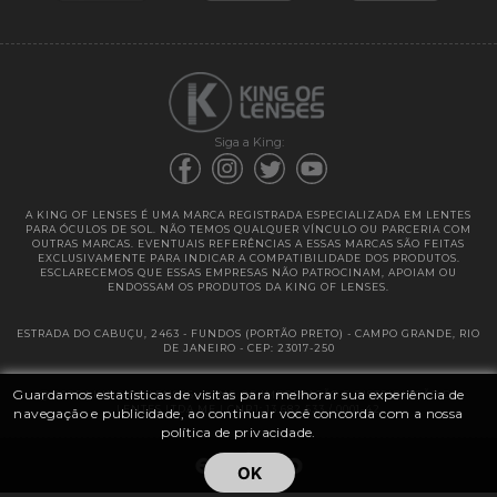
Garantias
Siga a King:
A KING OF LENSES É UMA MARCA REGISTRADA ESPECIALIZADA EM LENTES
PARA ÓCULOS DE SOL. NÃO TEMOS QUALQUER VÍNCULO OU PARCERIA COM
OUTRAS MARCAS. EVENTUAIS REFERÊNCIAS A ESSAS MARCAS SÃO FEITAS
EXCLUSIVAMENTE PARA INDICAR A COMPATIBILIDADE DOS PRODUTOS.
ESCLARECEMOS QUE ESSAS EMPRESAS NÃO PATROCINAM, APOIAM OU
ENDOSSAM OS PRODUTOS DA KING OF LENSES.
ESTRADA DO CABUÇU, 2463 - FUNDOS (PORTÃO PRETO) - CAMPO GRANDE, RIO
DE JANEIRO - CEP: 23017-250
Guardamos estatísticas de visitas para melhorar sua experiência de
@ 2025 | KING OF LENSES - KING OF IMPORTAÇÃO E DISTRIBUIÇÃO DE
LENTES LTDA ME | CNPJ: 13.682.533 / 0001-42
navegação e publicidade, ao continuar você concorda com a nossa
política de privacidade.
OK